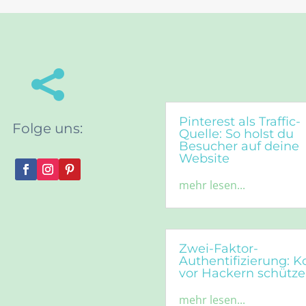

Pinterest als Traffic-
Folge uns:
Quelle: So holst du
Besucher auf deine
Website
mehr lesen...
Zwei-Faktor-
Authentifizierung: 
vor Hackern schütz
mehr lesen...